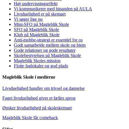
Høj undervisningseffekt
Vi kommunikerer med hinanden på AULA
Livsduelighed er på skemaet
Vi søger lige nu
Mini-SFO på Magleblik Skole
SFO på Magleblik Skole
Klub på Magleblik Skole
Anti-mobbe-strategi er essentiel for os
Godt samarbejde mellem skole og hjem
Gode relationer og gode resultater
Skolebestyrelsen på Magleblik Skole
Magleblik Skoles mission
Flotte faglokaler og god plads
Magleblik Skole i medierne
Livsduelighed handler om trivsel og dannelse
Faget livsduelighed giver et fælles sprog
Ønsker livsduelighed på skoleskemaet
Magleblik Skole får comeback