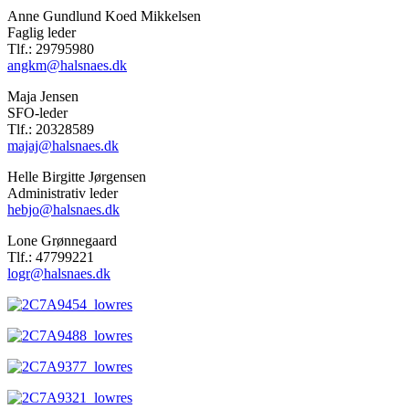
Anne Gundlund Koed Mikkelsen
Faglig leder
Tlf.: 29795980
angkm@halsnaes.dk
Maja Jensen
SFO-leder
Tlf.: 20328589
majaj@halsnaes.dk
Helle Birgitte Jørgensen
Administrativ leder
hebjo@halsnaes.dk
Lone Grønnegaard
Tlf.: 47799221
logr@halsnaes.dk