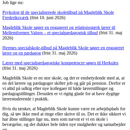
Job lige nu:
Psykolog til de specialiserede skoletilbud på Magleblik Skole
Frederiksværk
(frist 10. juni 2026)
Magleblik Skole søger en engageret og relationsstærk lærer til
Mellemformen Valsen – et specialpædagogisk tilbud
(frist 31. maj
2026)
Hermes specialskole-tilbud på Magleblik Skole søger en engageret
lærer og en pædagog
(frist 31. maj 2026)
Lærer med specialpædagogiske kompetencer søges til Herkules
(frist 31. maj 2026)
Magleblik Skole er en stor skole, og det er ensbetydende med at, at
en del lærere og pædagoger skifter job og går på pension. Derfor er
vi altid på udkig efter nye kollegaer til både lærerstillinger og
pædagogstillinger. Desuden er vi rigtig glade for at have dygtige
lærerstuderende i praktik.
Hvis du tænker, at Magleblik Skole kunne være en arbejdsplads for
dig, så tøv ikke med at ringe eller skrive til os. Det er ikke sikkert vi
har åbne stillinger lige nu, men som nævnt er vi en skole i
bevægelse, og der dukker hele tiden nye mulgheder og samarbejder
op.