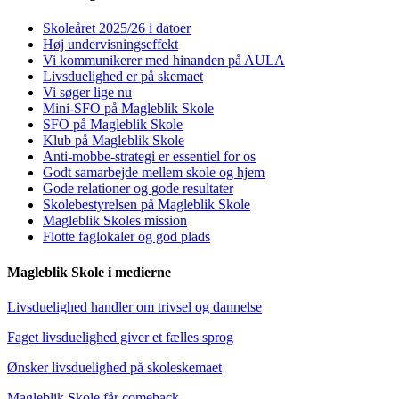
Skoleåret 2025/26 i datoer
Høj undervisningseffekt
Vi kommunikerer med hinanden på AULA
Livsduelighed er på skemaet
Vi søger lige nu
Mini-SFO på Magleblik Skole
SFO på Magleblik Skole
Klub på Magleblik Skole
Anti-mobbe-strategi er essentiel for os
Godt samarbejde mellem skole og hjem
Gode relationer og gode resultater
Skolebestyrelsen på Magleblik Skole
Magleblik Skoles mission
Flotte faglokaler og god plads
Magleblik Skole i medierne
Livsduelighed handler om trivsel og dannelse
Faget livsduelighed giver et fælles sprog
Ønsker livsduelighed på skoleskemaet
Magleblik Skole får comeback